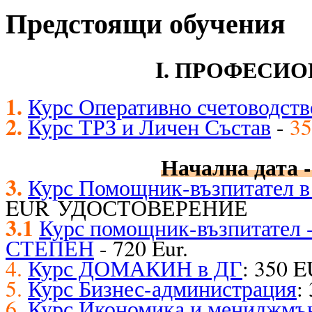
Предстоящи обучения
I. ПРОФЕСИ
1.
Курс Оперативно счетоводств
2.
Курс ТРЗ и Личен Състав
-
35
Начална дата -
3.
Курс Помощник-възпитател в 
EUR УДОСТОВЕРЕНИЕ
3.1
Курс помощник-възпитате
СТЕПЕН
- 720 Eur.
4.
Курс ДОМАКИН в ДГ
: 350 
5.
Курс Бизнес-администрация
:
6.
Курс Икономика и мениджмъ