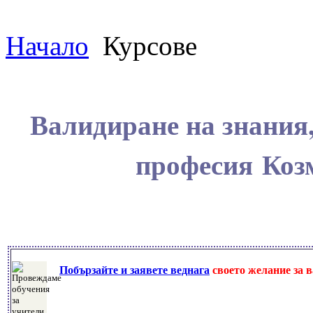
Начало
Курсове
Валидиране на знания,
професия Козм
Побързайте и заявете веднага
своето желание за 