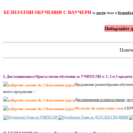
БЕЗПЛАТНИ ОБУЧЕНИЯ С ВАУЧЕРИ
заети
безрабо
за
лица и
Побързайте д
Повече
I. Дистанционни и Присъствени обучения за УЧИТЕЛИ (с 1, 2 и 3 кредита
Предлагаме разнообразни обучения
които предлагаме
!
Дистанционни и присъствени
,
гру
СЕРТ
Можете да изтеглите своя
Одобрени Теми за УЧИТЕЛИ
Одобрени Теми за ДЕТСКИ ГРАДИНИ
II. БЕЗПЛАТНИ Обучения с Ваучери по Програма Развитие на човешките