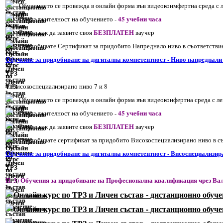
Обучението се провежда в онлайн форма във видеоконмфертна среда с 
45 учебни часа
Продължителност на обучението -
БЕЗПЛАТЕН
Вижте как да заявите своя
ваучер
Придобивате Сертификат за придобито Напреднало ниво в съответствие
Обучение за придобиване на дигитална компетентност - Ниво напреднали
4. Високоспециализирано ниво 7 и 8
Обучението се провежда в онлайн форма във видеоконфертна среда с л
45 учебни часа
Продължителност на обучението -
БЕЗПЛАТЕН
Вижте как да заявите своя
ваучер
Придобивате сертификат за придобито Високоспециализирано ниво в съо
Обучение за придобиване на дигитална компетентност - Висоспециализир
II. 3) Обучения за придобиване на Професионална квалификация чре