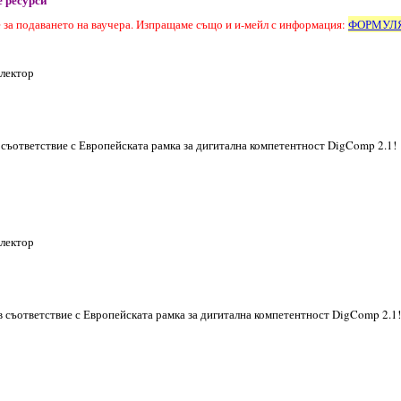
е за подаването на ваучера. Изпращаме също и и-мейл с информация:
ФОРМУЛЯ
 лектор
съответствие с Европейската рамка за дигитална компетентност DigComp 2.1!
 лектор
 съответствие с Европейската рамка за дигитална компетентност DigComp 2.1!