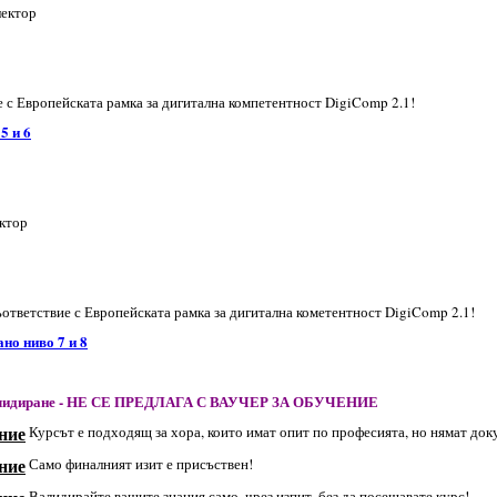
лектор
 с Европейската рамка за дигитална компетентност DigiComp 2.1!
 5 и
6
ектор
тветствие с Европейската рамка за дигитална кометентност DigiComp 2.1!
ано ниво 7 и
8
з Валидиране - НЕ СЕ ПРЕДЛАГА С ВАУЧЕР ЗА ОБУЧЕНИЕ
Курсът е подходящ за хора, които имат опит по професията, но нямат док
Само финалният изит е присъствен!
Валидирайте вашите знания само, чрез изпит, без да посещавате курс!