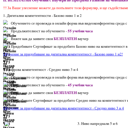
!!! За Ваше улеснение можете да попълните този формуляр, и ще съдействам
1. Дигитални компетентности - Базово ниво 1 и 2
Обучението се провежда в онлайн форма във видеоконферентна среда с
55 учебни часа
Продължителност на обучението -
БЕЗПЛАТЕН
Вижте как да заявите своя
ваучер
Придобивате Сертификат за продобито Базово ниво на компетентност в 
Обучение за придобиване на дигитална компетентност - Базово ниво 1 и2!
2. Цифрова компетентност - Средно ниво 3 и 4
Обучението се провежда в онлайн форма във видеоконферентна среда с
45 учебни часа
Продължителност на обучението -
БЕЗПЛАТЕН
Вижте как да заявите своя
ваучер
Придобивате Сертификат за продобито Средно ниво на компетентност в
Обучение за придобиване на дигитална компетентност - Средно ниво 3 и 4
3. Ниво напреднали 5 и 6