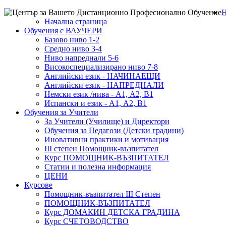
Н
Kурс
1
Начална страница
"Помощник
Обучения с ВАУЧЕРИ
-
Базово ниво 1-2
Средно ниво 3-4
възпитател"1
Ниво напреднали 5-6
Високоспециализирано ниво 7-8
Английски език - НАЧИНАЕЩИ
Английски език - НАПРЕДНАЛИ
Немски език /нива - А1, А2, В1
Испански и език - А1, А2, В1
Обучения за Учители
За Учители (Училище) и Директори
Обучения за Педагози (Детски градини)
Иновативни практики и мотивация
III степен Помощник-възпитател
Курс ПОМОЩНИК-ВЪЗПИТАТЕЛ
Статии и полезна информация
ЦЕНИ
Курсове
Помощник-възпитател III Степен
ПОМОЩНИК-ВЪЗПИТАТЕЛ
Курс ДОМАКИН ДЕТСКА ГРАДИНА
Курс СЧЕТОВОДСТВО