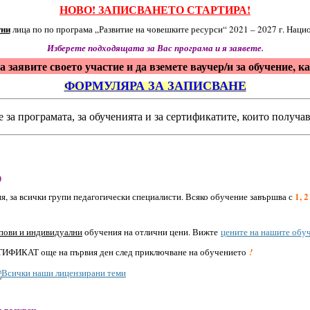
НОВО! ЗАПИСВАНЕТО СТАРТИРА!
тни
лица по по програма „Развитие на човешките ресурси“ 2021 – 2027 г. Нацио
Изберете подходящата за Вас програма и я заявете.
а заявите своето участие и да вземете ваучер/и за обучение, к
ФОРМУЛЯРА ЗА ЗАПИСВАНЕ
 за програмата, за обученията и за сертификатите, които получа
)
1, 2
, за всички групи педагогически специалисти. Всяко обучение завършва с
пови и индивидуални
обучения на отлични цени. Вижте
цените на нашите обу
ИФИКАТ още на първия ден след приключване на обучението
!
Всички наши лицензирани теми
 ресурси