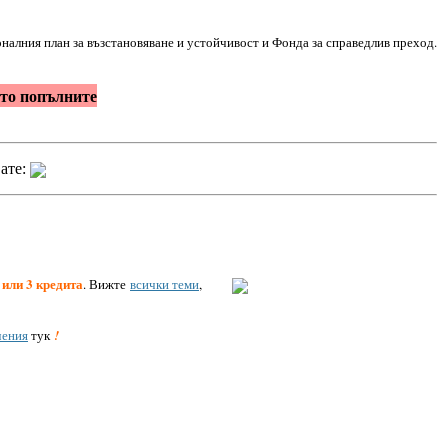
налния план за възстановяване и устойчивост и Фонда за справедлив преход.
ато попълните
вате:
 или 3 кредита
. Вижте
всички теми
,
чения
тук
!