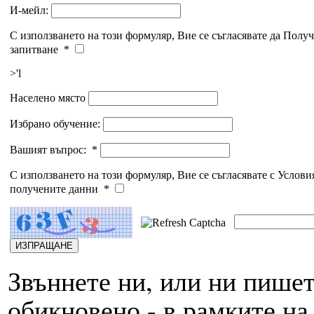
И-мейл:
С използването на този формуляр, Вие се съгласявате да Получ
запитване
*
>'l
Населено място
Избрано обучение:
Вашият въпрос:
*
С използването на този формуляр, Вие се съгласявате c Услови
получените данни
*
Звъннете ни, или ни пише
обикновено - в рамките на