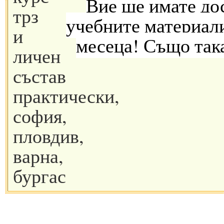
Вие ще имате до
учебните материал
месеца! Също так