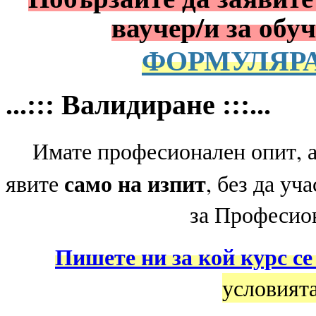
ваучер/и за обу
ФОРМУЛЯРА
...::: Валидиране :::...
Имате професионален опит, 
само на изпит
явите
, без да уч
за Професио
Пишете ни за кой курс се
условията