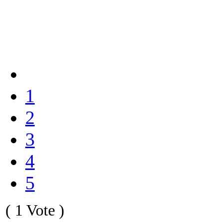
1
2
3
4
5
( 1 Vote )