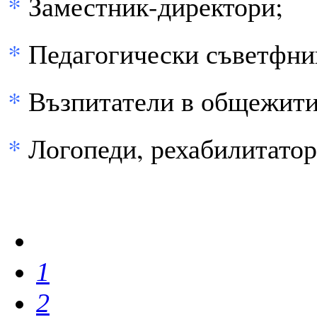
*
Заместник-директори;
*
Педагогически съветфни
*
Възпитатели в общежити
*
Логопеди, рехабилитатор
1
2