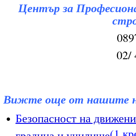
Център за Професион
стр
089
02/
Вижте още от нашите н
Б
езопасност на движени
(1 кр
градина и училище