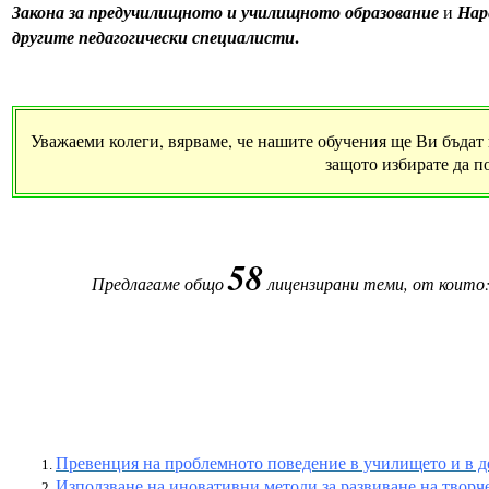
Закона за предучилищното и училищното образование
и
Нар
.
другите педагогически специалисти
Уважаеми колеги, вярваме, че нашите обучения ще Ви бъдат п
защото избирате да п
58
Предлагаме общо
лицензирани теми, от които
Превенция на проблемното поведение в училището и в д
Използване на иновативни методи за развиване на творче