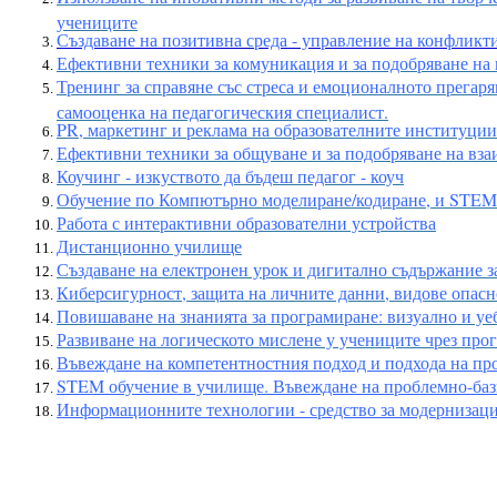
учениците
Създаване на позитивна среда - управление на конфликти
Ефективни техники за комуникация и за подобряване на
Тренинг за справяне със стреса и емоционалното прегаря
самооценка на педагогическия специалист.
PR, маркетинг и реклама на образователните институции
Ефективни техники за общуване и за подобряване на вза
Коучинг - изкуството да бъдеш педагог - коуч
Обучение по Компютърно моделиране/кодиране, и STE
Работа с интерактивни образователни устройства
Дистанционно училище
Създаване на електронен урок и дигитално съдържание з
Киберсигурност, защита на личните данни, видове опасн
Повишаване на знанията за програмиране: визуално и у
Развиване на логическото мислене у учениците чрез прог
Въвеждане на компетентностния подход и подхода на про
STEM обучение в училище. Въвеждане на проблемно-баз
Информационните технологии - средство за модернизаци