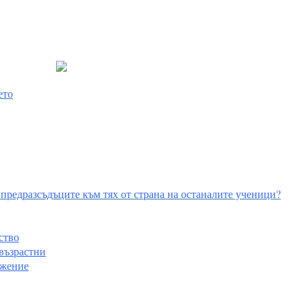
ето
предразсъдъците към тях от страна на останалите ученици?
ство
 възрастни
ижение