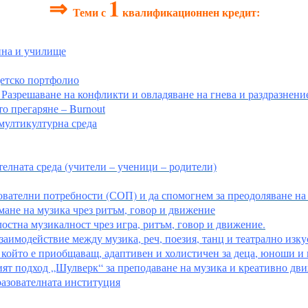
1
⇒
Теми с
квалификационнен кредит:
ина и училище
детско портфолио
 Разрешаване на конфликти и овладяване на гнева и раздразнени
о прегаряне – Burnout
 мултикултурна среда
елната среда (учители – ученици – родители)
вателни потребности (СОП) и да спомогнем за преодоляване на 
ане на музика чрез ритъм, говор и движение
остна музикалност чрез игра, ритъм, говор и движение.
имодействие между музика, реч, поезия, танц и театрално изку
 който е приобщаващ, адаптивен и холистичен за деца, юноши и
ият подход „Шулверк“ за преподаване на музика и креативно дв
разователната институция