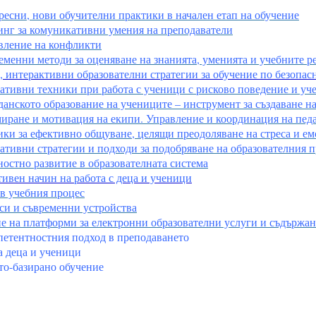
ресни, нови обучителни практики в начален етап на обучение
инг за комуникативни умения на преподаватели
вление на конфликти
менни методи за оценяване на знанията, уменията и учебните р
, интерактивни образователни стратегии за обучение по безопас
ативни техники при работа с ученици с рисково поведение и уч
данското образование на учениците – инструмент за създаване н
иране и мотивация на екипи. Управление и координация на педа
ики за ефективно общуване, целящи преодоляване на стреса и е
тивни стратегии и подходи за подобряване на образователния пр
остно развитие в образователната система
ивен начин на работа с деца и ученици
в учебния процес
аси и съвременни устройства
е на платформи за електронни образователни услуги и съдържа
петентностния подход в преподаването
а деца и ученици
то-базирано обучение