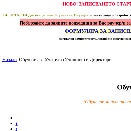
НОВО! ЗАПИСВАНЕТО СТАР
БЕЗПЛАТНИ Дистанционни Обучения с Ваучери
заети
безработ
за
лица и
Побързайте да заявите подходящи за Вас ваучер/и за
ФОРМУЛЯРА ЗА ЗАПИСВ
Дигитални компетентности/Английски език/Личност
Начало
Обучения за Учители (Училище) и Директори
Обу
(Обучение за повишаван
1
2