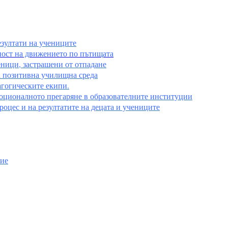
езултати на учениците
ност на движението по пътищата
еници, застрашени от отпадане
а позитивна училищна среда
гогическите екипи.
моционалното прегаряне в образователните институции
оцес и на резултатите на децата и учениците
ние