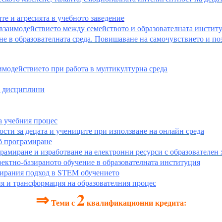
те и агресията в учебното заведение
 взаимодействието между семейството и образователната инстит
не в образователната среда. Повишаване на самочувствието и по
имодействието при работа в мултикултурна среда
M дисциплини
а учебния процес
ости за децата и учениците при използване на онлайн среда
еб програмиране
рамиране и изработване на електронни ресурси с образователен 
ектно-базираното обучение в образователната институция
ирания подход в STEM обучението
я и трансформация на образователния процес
⇒
2
Теми с
квалификационни кредита: