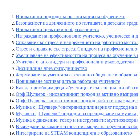
Иновативни подходи за организация на обучението
Безопасност на движението по пътищата в детската град
Иновативни практики в образованието
Изграждане на професионално учителско, ученическо и 
Справяне със стреса и напрежението на работното място.
Стрес и справяне със стреса. Синдром на професионалнот
Увеличаване на ефективността на процеса на обучение в
Учителите като лидери и професионални ръководители
Дисциплина чрез сътрудничество
Формиране на умения за ефективно общуване в образоват
Повишаване мотивацията за работа на учителите
Как да приобщим децата/учениците със специални образо
Орф Шулверк - иновативният подход за активно възприем
Орф Шулверк - иновативният подход, който изгражда цял
Музика с „Шулверк“-интердисциплинарният подход на вза
Музика с „Шулверк“-подходът за преподаване на музика,
Музика с движение, говор и инструменти: мултисензорн
Въвеждане на компетентностния модел на обучение в об
Интегриране на STEAM концепцията в образованието