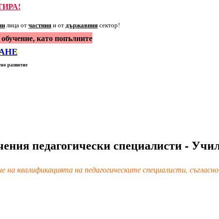
ТИРА!
ни
частния
държавния
лица
от
и от
сектор!
 обучение, като попълните
АНЕ
но развитие
чения педагогически специалисти - Учи
е на квалификацията на педагогическите специалисти, съгласно