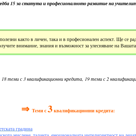
едба 15 за статута и професионалното развитие на учителит
олезни както в личен, така и в професионален аспект. Ще се ра
олучите внимание, знания и възможност за улесняване на Вашата
:
18 теми с 3 квалификационни кредита, 19 теми с 2 квалификац
⇒
3
Teми с
квалификационни кредита:
етската градина
ското мислене, таланта, емоционалната интелигентност на децат