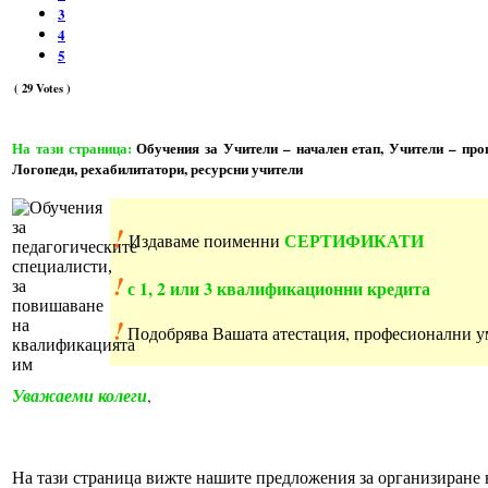
3
4
5
( 29 Votes )
На тази страница:
Обучения за Учители – начален етап, Учители – про
Логопеди, рехабилитатори, ресурсни учители
!
СЕРТИФИКАТИ
Издаваме поименни
!
с 1, 2 или 3 квалификационни кредита
!
Подобрява Вашата атестация, професионални у
Уважаеми колеги
,
На тази страница вижте нашите предложения за организиране 