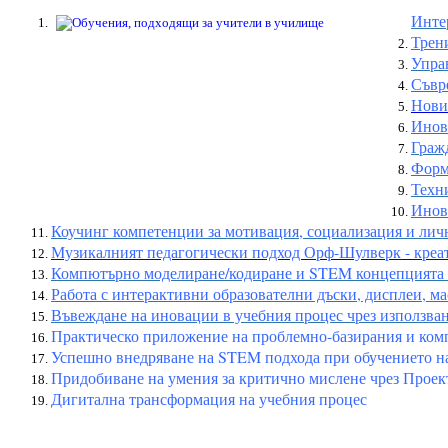
Инте
Трен
Упра
Съвре
Нови
Инов
Граж
Форм
Техн
Инова
Коучинг компетенции за мотивация, социализация и личн
Музикалният педагогически подход Орф-Шулверк - креат
Компютърно моделиране/кодиране и STEM концепцията 
Работа с интерактивни образователни дъски, дисплеи, м
Въвеждане на иновации в учебния процес чрез използван
Практическо приложение на проблемно-базирания и ком
Успешно внедряване на STEM подхода при обучението н
Придобиване на умения за критично мислене чрез Проек
Дигитална трансформация на учебния процес