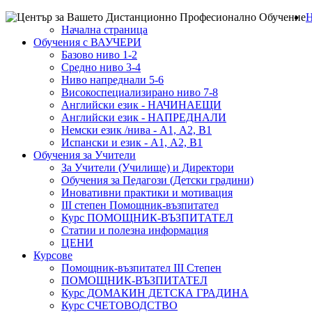
Н
Начална страница
Обучения с ВАУЧЕРИ
Базово ниво 1-2
Средно ниво 3-4
Ниво напреднали 5-6
Високоспециализирано ниво 7-8
Английски език - НАЧИНАЕЩИ
Английски език - НАПРЕДНАЛИ
Немски език /нива - А1, А2, В1
Испански и език - А1, А2, В1
Обучения за Учители
За Учители (Училище) и Директори
Обучения за Педагози (Детски градини)
Иновативни практики и мотивация
III степен Помощник-възпитател
Курс ПОМОЩНИК-ВЪЗПИТАТЕЛ
Статии и полезна информация
ЦЕНИ
Курсове
Помощник-възпитател III Степен
ПОМОЩНИК-ВЪЗПИТАТЕЛ
Курс ДОМАКИН ДЕТСКА ГРАДИНА
Курс СЧЕТОВОДСТВО